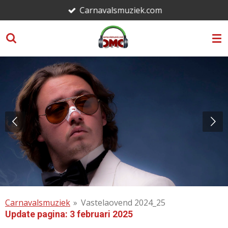
Carnavalsmuziek.com
Ga
direct
naar
de
hoofdinhoud
Carnavalsmuziek
»
Vastelaovend 2024_25
Update pagina: 3 februari 2025