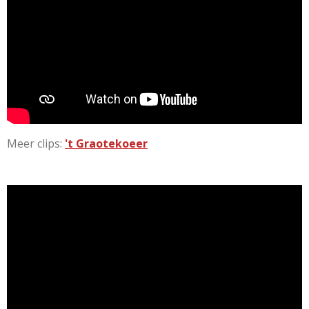
Meer clips:
't Graotekoeer