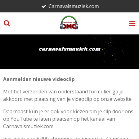
Carnavalsmuziek.com
Ga
direct
naar
de
hoofdinhoud
Aanmelden nieuwe videoclip
Met het verzenden van onderstaand formulier ga je
akkoord met plaatsing van je videoclip op onze website.
Daarnaast kun je er ook voor kiezen om je clip door ons
op YouTube te laten plaatsen op het kanaal van
Carnavalsmuziek.com
met meer dan 5.000 abonnees en meer dan 7.7 miljoen