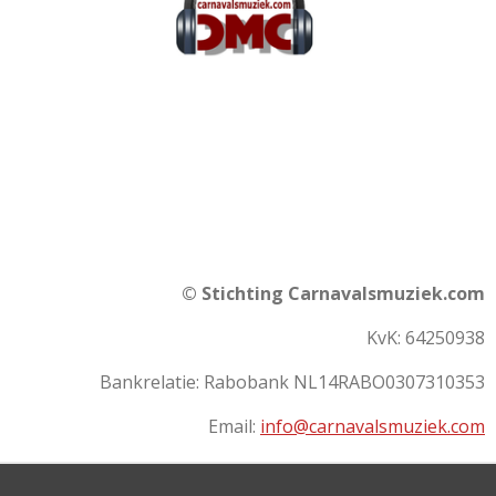
Carnaval vastelaovend videoclip oktoberfest karneval
nederlands duits limburgs feestmuziek apres ski
leedjeskonkoer liedjesconcour hitparade ballermann
oktoberfeest sittard
© Stichting Carnavalsmuziek.com
KvK: 64250938
Bankrelatie: Rabobank NL14RABO0307310353
Email:
info@carnavalsmuziek.com