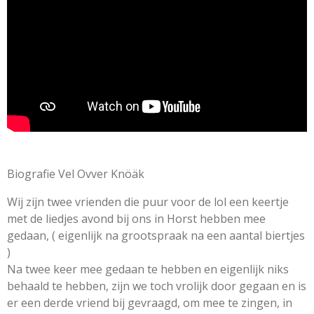
e
n
n
n
n
g
n
:
4
.
8
s
t
e
r
r
Biografie Vel Ovver Knöäk
e
n
Wij zijn twee vrienden die puur voor de lol een keertje
met de liedjes avond bij ons in Horst hebben mee
gedaan, ( eigenlijk na grootspraak na een aantal biertjes
)
Na twee keer mee gedaan te hebben en eigenlijk niks
behaald te hebben, zijn we toch vrolijk door gegaan en is
er een derde vriend bij gevraagd, om mee te zingen, in