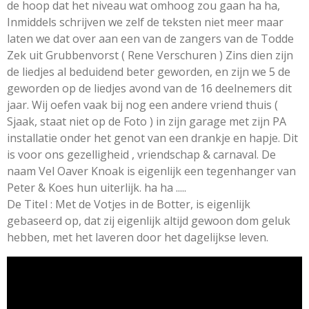
de hoop dat het niveau wat omhoog zou gaan ha ha,
Inmiddels schrijven we zelf de teksten niet meer maar
laten we dat over aan een van de zangers van de Todde
Zek uit Grubbenvorst ( Rene Verschuren ) Zins dien zijn
de liedjes al beduidend beter geworden, en zijn we 5 de
geworden op de liedjes avond van de 16 deelnemers dit
jaar. Wij oefen vaak bij nog een andere vriend thuis (
Sjaak, staat niet op de Foto ) in zijn garage met zijn PA
installatie onder het genot van een drankje en hapje. Dit
is voor ons gezelligheid , vriendschap & carnaval. De
naam Vel Oaver Knoak is eigenlijk een tegenhanger van
Peter & Koes hun uiterlijk. ha ha .....
De Titel : Met de Votjes in de Botter, is eigenlijk
gebaseerd op, dat zij eigenlijk altijd gewoon dom geluk
hebben, met het laveren door het dagelijkse leven.