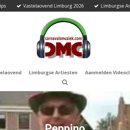
ips
Vastelaovend Limburg 2026
Limburgse Ar
telaovend
Limburgse Artiesten
Aanmelden Videocl
Peppino