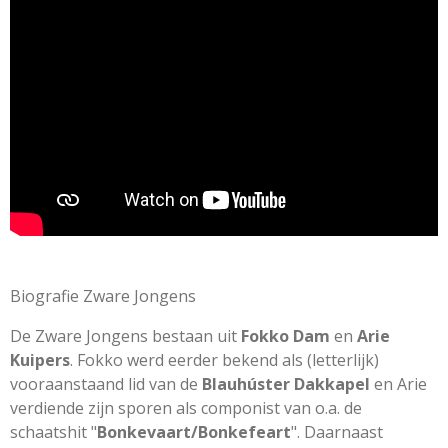
r
r
r
r
r
i
r
r
r
r
e
e
e
e
n
e
n
n
n
n
g
n
:
0
s
t
e
r
r
e
n
Biografie Zware Jongens
De Zware Jongens bestaan uit
Fokko Dam
en
Arie
Kuipers
. Fokko werd eerder bekend als (letterlijk)
vooraanstaand lid van de
Blauhúster Dakkapel
en Arie
verdiende zijn sporen als componist van o.a. de
schaatshit "
Bonkevaart/Bonkefeart
". Daarnaast