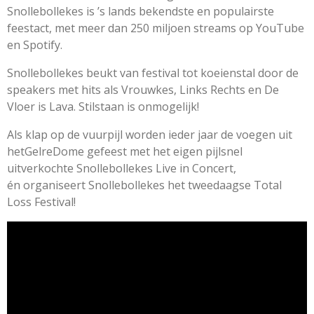
4
Snollebollekes is ’s lands bekendste en populairste
s
feestact, met meer dan 250 miljoen streams op YouTube
t
en Spotify.
e
Snollebollekes beukt van festival tot koeienstal door de
r
speakers met hits als Vrouwkes, Links Rechts en De
r
Vloer is Lava. Stilstaan is onmogelijk!
e
n
Als klap op de vuurpijl worden ieder jaar de voegen uit
hetGelreDome gefeest met het eigen pijlsnel
uitverkochte Snollebollekes Live in Concert,
én organiseert Snollebollekes het tweedaagse Total
Loss Festival!