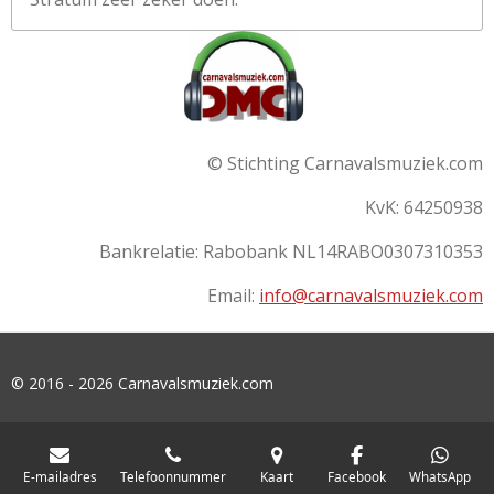
© Stichting Carnavalsmuziek.com
KvK: 64250938
Bankrelatie:
Rabobank
NL14RABO0307310353
Email:
info@carnavalsmuziek.com
© 2016 - 2026 Carnavalsmuziek.com
E-mailadres
Telefoonnummer
Kaart
Facebook
WhatsApp