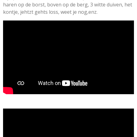
haren op de borst, boven op de berg, 3 witte duiven, het
kontje, jehtzt gehts loss, weet je nog,enz.