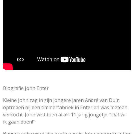
r
r
r
r
r
i
r
r
r
r
e
e
e
e
n
e
n
n
n
n
g
n
:
5
s
t
e
r
r
e
n
Biografie John Enter
Kleine John zag in zijn jongere jaren André van Duin
optreden bij een timmerfabriek in Enter en was meteen
verkocht. John wist toen al als 11 jarig jongetje: “Dat wil
ik gaan doen!”
Bandparodie werd zijn grote passie. John begon kranten