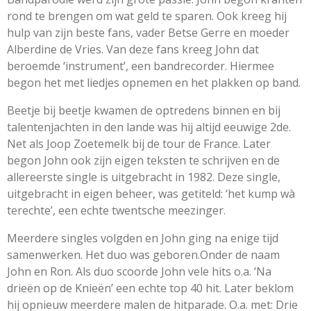
rond te brengen om wat geld te sparen. Ook kreeg hij
hulp van zijn beste fans, vader Betse Gerre en moeder
Alberdine de Vries. Van deze fans kreeg John dat
beroemde ‘instrument’, een bandrecorder. Hiermee
begon het met liedjes opnemen en het plakken op band.
Beetje bij beetje kwamen de optredens binnen en bij
talentenjachten in den lande was hij altijd eeuwige 2de.
Net als Joop Zoetemelk bij de tour de France. Later
begon John ook zijn eigen teksten te schrijven en de
allereerste single is uitgebracht in 1982. Deze single,
uitgebracht in eigen beheer, was getiteld: ‘het kump wà
terechte’, een echte twentsche meezinger.
Meerdere singles volgden en John ging na enige tijd
samenwerken. Het duo was geboren.Onder de naam
John en Ron. Als duo scoorde John vele hits o.a. ‘Na
drieën op de Knieën’ een echte top 40 hit. Later beklom
hij opnieuw meerdere malen de hitparade. O.a. met: Drie