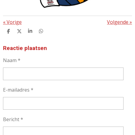
«
Vorige
Volgende
»
D
D
S
D
E
E
H
E
L
E
A
L
E
L
R
E
Reactie plaatsen
N
E
N
Naam *
E-mailadres *
Bericht *