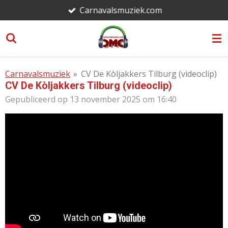
Carnavalsmuziek.com
Ga
direct
naar
de
hoofdinhoud
Carnavalsmuziek
»
CV De Kòljakkers Tilburg (videoclip)
CV De Kòljakkers Tilburg (videoclip)
Gepubliceerd op 13 november 2025 om 16:40