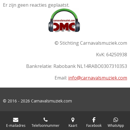
Er zijn geen reacties geplaatst.
© Stichting Carnavalsmuziek.com
KvK: 64250938
Bankrelatie:
Rabobank
NL14RABO0307310353
Email:
info@carnavalsmuziek.com
© 2016 - 2026 Carnavalsmuziek.com
E-mailadres
Telefoonnummer
Kaart
Facebook
WhatsApp