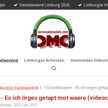
ips
Vastelaovend Limburg 2026
Limburgse Ar
telaovend
Limburgse Artiesten
Aanmelden Videocl
burgse Vastelaovend
»
't Graotekoeeër - Es ich örges geta
 - Es ich örges getapt mot waere (videoc
vember 2025 om 20:51