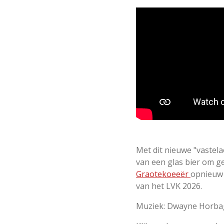
Met dit nieuwe "vaste
van een glas bier om ge
Graotekoeeër
opnieuw 
van het LVK 2026.
Muziek: Dwayne Horbag