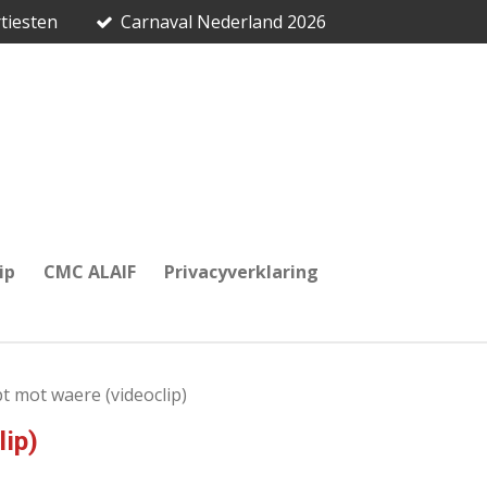
tiesten
Carnaval Nederland 2026
ip
CMC ALAIF
Privacyverklaring
pt mot waere (videoclip)
lip)