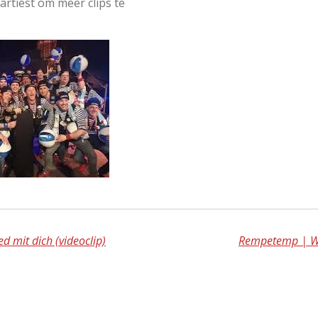
artiest om meer clips te
ed mit dich (videoclip)
Rempetemp | Wat