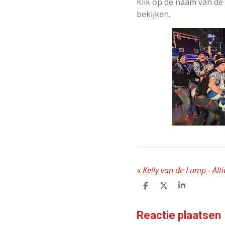
Klik op de naam van de 
bekijken.
«
Kelly van de Lump - Alti
D
D
S
E
E
H
L
E
A
E
L
R
Reactie plaatsen
N
E