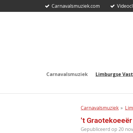
Carnavalsmuziek.com
Videocl
Ga
direct
naar
de
hoofdinhoud
Carnavalsmuziek
Limburgse Vas
Carnavalsmuziek
»
Lim
't Graotekoeeër
Gepubliceerd op 20 no