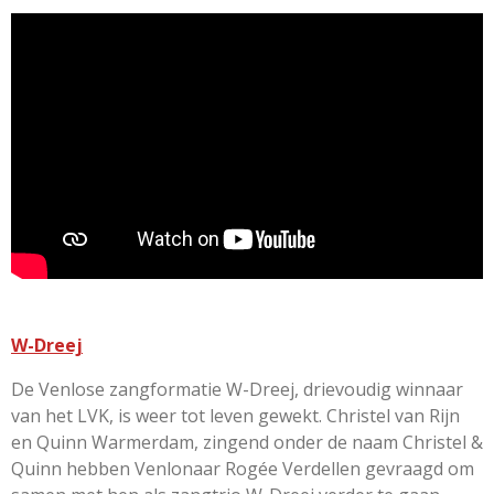
e
e
e
e
e
e
t
r
r
r
r
r
i
r
r
r
r
e
e
e
e
n
e
n
n
n
n
g
n
:
5
s
t
e
r
r
e
n
W-Dreej
De Venlose zangformatie W-Dreej, drievoudig winnaar
van het LVK, is weer tot leven gewekt. Christel van Rijn
en Quinn Warmerdam, zingend onder de naam Christel &
Quinn hebben Venlonaar Rogée Verdellen gevraagd om