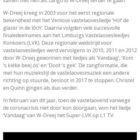
samen met hen als zangtrio W-Dreej verder te gaan.
W-Dreej kreeg in 2003 voor het eerst regionale
bekendheid met het Venlose vastelaovesliedje ‘Höf de
glazer in de lôch’. Daarna volgden vele succesvolle
finaledeelnames aan het Limburgs Vastelaovesleedjes
Konkoers (LVK). Deze regionale wedstrijd voor
vastelaovesliedjes werd vervolgens in 2010, 2011 en 2012
door W-Dreej gewonnen met liedjes als ‘Vandaag’, ‘Kom
‘s kiéke beej ós’ en ‘Doot ‘s gek’. De zangformatie, die
met hun muziekstijl de vastelaovesmuziek een andere
richting op stuurde, besloot in 2017 te stoppen. Christel
en Quinn gingen als duo verder.
In februari van dit jaar, toen de vastelaovend vanwege
de coronacrisis niet door kon doorgaan, won het liedje
‘Vandaag’ van W-Dreej het Super-LVK op L1 TV.