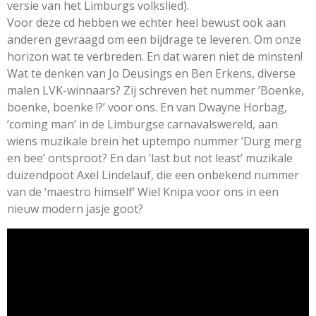
versie van het Limburgs volkslied).
t
Voor deze cd hebben we echter heel bewust ook aan
e
anderen gevraagd om een bijdrage te leveren. Om onze
r
horizon wat te verbreden. En dat waren niet de minsten!
r
Wat te denken van Jo Deusings en Ben Erkens, diverse
e
malen LVK-winnaars? Zij schreven het nummer ’Boenke,
n
boenke, boenke !?’ voor ons. En van Dwayne Horbag,
’coming man’ in de Limburgse carnavalswereld, aan
wiens muzikale brein het uptempo nummer ’Durg merg
en bee’ ontsproot? En dan ’last but not least’ muzikale
duizendpoot Axel Lindelauf, die een onbekend nummer
van de ‘maestro himself’ Wiel Knipa voor ons in een
nieuw modern jasje goot?