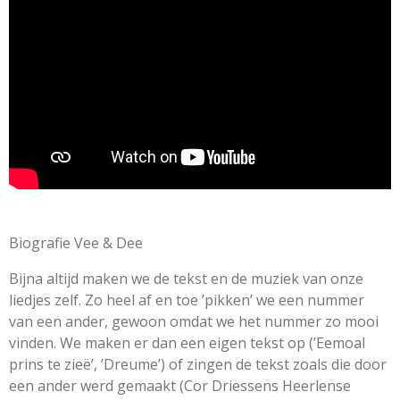
m
e
e
e
e
n
e
n
n
n
n
g
n
:
4
.
6
6
6
6
6
6
Biografie Vee & Dee
6
6
Bijna altijd maken we de tekst en de muziek van onze
6
liedjes zelf. Zo heel af en toe ’pikken’ we een nummer
6
van een ander, gewoon omdat we het nummer zo mooi
6
vinden. We maken er dan een eigen tekst op (’Eemoal
6
prins te zieë’, ’Dreume’) of zingen de tekst zoals die door
7
een ander werd gemaakt (Cor Driessens Heerlense
s