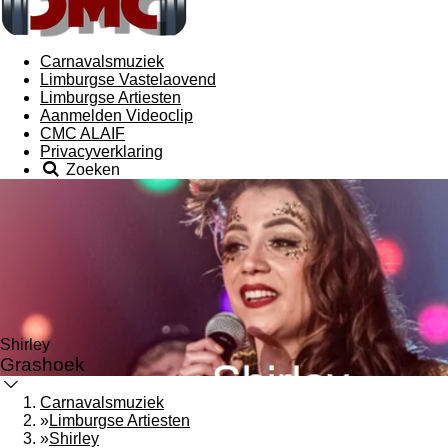
Carnavalsmuziek
Limburgse Vastelaovend
Limburgse Artiesten
Aanmelden Videoclip
CMC ALAIF
Privacyverklaring
Zoeken
Shirley
Grashoek
Carnavalsmuziek
»
Limburgse Artiesten
»
Shirley