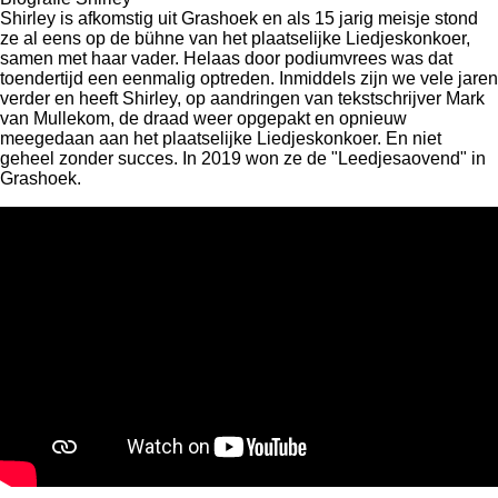
Shirley is afkomstig uit Grashoek en als 15 jarig meisje stond
ze al eens op de bühne van het plaatselijke Liedjeskonkoer,
samen met haar vader. Helaas door podiumvrees was dat
toendertijd een eenmalig optreden. Inmiddels zijn we vele jaren
verder en heeft Shirley, op aandringen van tekstschrijver Mark
van Mullekom, de draad weer opgepakt en opnieuw
meegedaan aan het plaatselijke Liedjeskonkoer. En niet
geheel zonder succes. In 2019 won ze de "Leedjesaovend" in
Grashoek.