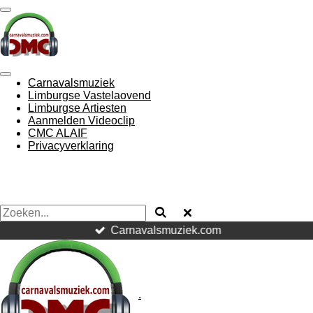
Ga
direct
naar
de
hoofdinhoud
Carnavalsmuziek
Limburgse Vastelaovend
Limburgse Artiesten
Aanmelden Videoclip
CMC ALAIF
Privacyverklaring
Carnavalsmuziek.com
.