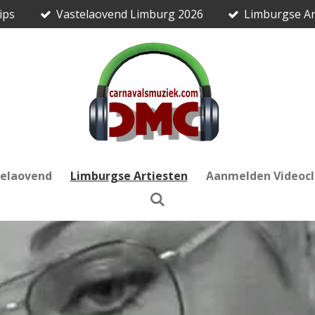
ips
Vastelaovend Limburg 2026
Limburgse Ar
telaovend
Limburgse Artiesten
Aanmelden Videocl