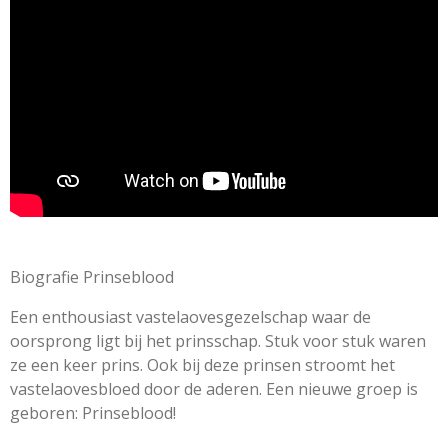
r
r
r
r
e
e
e
e
n
e
n
n
n
n
g
n
:
0
s
t
e
r
r
e
n
Biografie Prinseblood
Een enthousiast vastelaovesgezelschap waar de
oorsprong ligt bij het prinsschap. Stuk voor stuk waren
ze een keer prins. Ook bij deze prinsen stroomt het
vastelaovesbloed door de aderen. Een nieuwe groep is
geboren: Prinseblood!