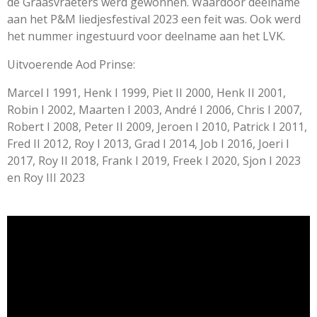
de Graasvraeters werd gewonnen. Waardoor deelname
aan het P&M liedjesfestival 2023 een feit was. Ook werd
het nummer ingestuurd voor deelname aan het LVK.
Uitvoerende Aod Prinse:
Marcel I 1991, Henk I 1999, Piet II 2000, Henk II 2001,
Robin I 2002, Maarten I 2003, André I 2006, Chris I 2007,
Robert I 2008, Peter II 2009, Jeroen I 2010, Patrick I 2011,
Fred II 2012, Roy I 2013, Grad I 2014, Job I 2016, Joeri I
2017, Roy II 2018, Frank I 2019, Freek I 2020, Sjon I 2023
en Roy III 2023