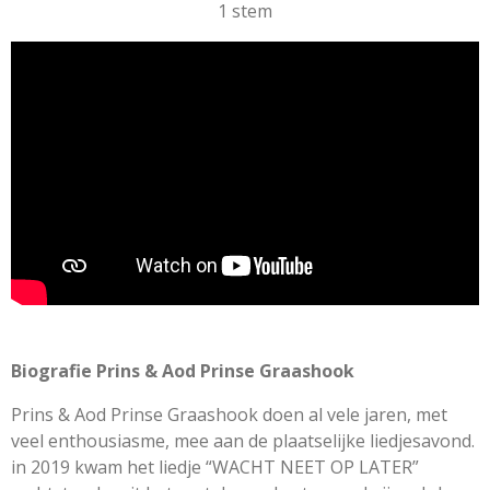
t
a
1 stem
t
t
t
t
t
e
e
e
e
e
e
t
r
r
r
r
r
m
i
r
r
r
r
m
e
e
e
e
n
e
n
n
n
n
g
n
:
5
s
t
e
r
r
e
n
Biografie Prins & Aod Prinse Graashook
Prins & Aod Prinse Graashook doen al vele jaren, met
veel enthousiasme, mee aan de plaatselijke liedjesavond.
in 2019 kwam het liedje “WACHT NEET OP LATER”