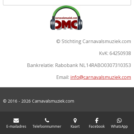
© Stichting Carnavalsmuziek.com
KvK: 64250938
Bankrelatie:
Rabobank
NL14RABO0307310353
Email:
info@carnavalsmuziek.com
© 2016 - 2026 Carnavalsmuziek.com
E-mailadres
Telefoonnummer
Kaart
Facebook
WhatsApp