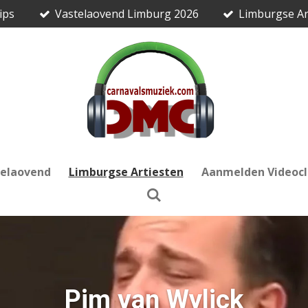
ips
Vastelaovend Limburg 2026
Limburgse Ar
telaovend
Limburgse Artiesten
Aanmelden Videocl
Pim van Wylick