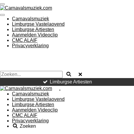
Ga
direct
naar
Carnavalsmuziek
de
Limburgse Vastelaovend
hoofdinhoud
Limburgse Artiesten
Aanmelden Videoclip
CMC ALAIF
Privacyverklaring
Limburgse Artiesten
.
Carnavalsmuziek
Limburgse Vastelaovend
Limburgse Artiesten
Aanmelden Videoclip
CMC ALAIF
Privacyverklaring
Zoeken