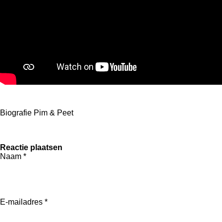
s
t
e
r
r
e
n
Biografie Pim & Peet
Reactie plaatsen
Naam *
E-mailadres *