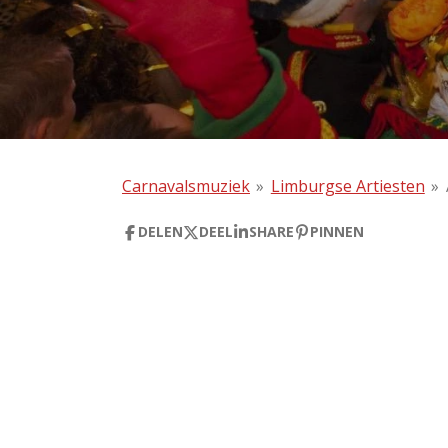
Carnavalsmuziek
»
Limburgse Artiesten
»
DELEN
DEEL
SHARE
PINNEN