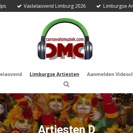
ips
Vastelaovend Limburg 2026
Limburgse Ar
telaovend
Limburgse Artiesten
Aanmelden Videocl
Artiesten D