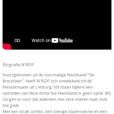
e
n
n
n
n
g
n
:
2
s
t
e
r
r
e
n
Biografie
N'RGY!
Voortgekomen uit de voormalige feestband "De
Breultaler", heeft N'RGY! zich ontwikkeld tot dé
feestsensatie uit Limburg. Stil staan tijdens een
optreden van deze échte live feestband is geen optie. Wij
zorgen er voor dat iedereen met zere voeten naar huis
toe gaat.
Met een strak combo, een stevige blazerssectie en een