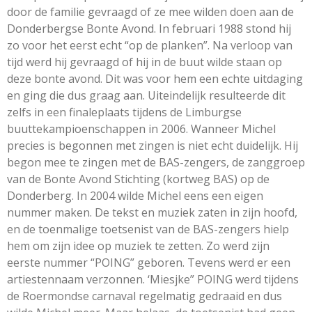
door de familie gevraagd of ze mee wilden doen aan de
Donderbergse Bonte Avond. In februari 1988 stond hij
zo voor het eerst echt “op de planken”. Na verloop van
tijd werd hij gevraagd of hij in de buut wilde staan op
deze bonte avond. Dit was voor hem een echte uitdaging
en ging die dus graag aan. Uiteindelijk resulteerde dit
zelfs in een finaleplaats tijdens de Limburgse
buuttekampioenschappen in 2006. Wanneer Michel
precies is begonnen met zingen is niet echt duidelijk. Hij
begon mee te zingen met de BAS-zengers, de zanggroep
van de Bonte Avond Stichting (kortweg BAS) op de
Donderberg. In 2004 wilde Michel eens een eigen
nummer maken. De tekst en muziek zaten in zijn hoofd,
en de toenmalige toetsenist van de BAS-zengers hielp
hem om zijn idee op muziek te zetten. Zo werd zijn
eerste nummer “POING” geboren. Tevens werd er een
artiestennaam verzonnen. ‘Miesjke” POING werd tijdens
de Roermondse carnaval regelmatig gedraaid en dus