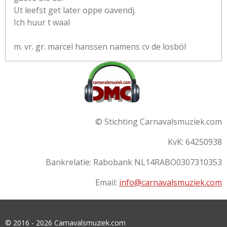
Ut leefst get later oppe oavendj.
Ich huur t waal
m. vr. gr. marcel hanssen namens cv de losböl
© Stichting Carnavalsmuziek.com
KvK: 64250938
Bankrelatie:
Rabobank
NL14RABO0307310353
Email:
info@carnavalsmuziek.com
© 2016 - 2026 Carnavalsmuziek.com