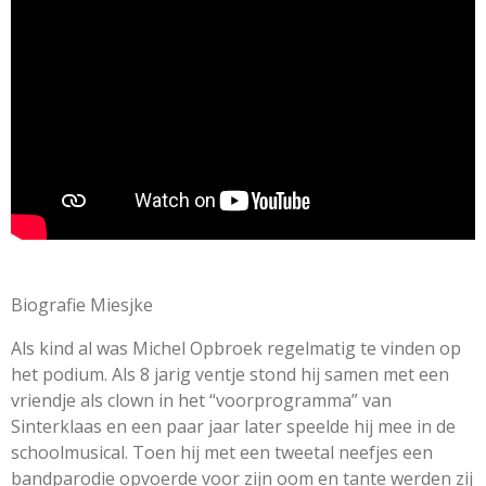
r
r
r
r
e
e
e
e
n
e
n
n
n
n
g
n
:
5
s
t
e
r
r
e
n
Biografie Miesjke
Als kind al was Michel Opbroek regelmatig te vinden op
het podium. Als 8 jarig ventje stond hij samen met een
vriendje als clown in het “voorprogramma” van
Sinterklaas en een paar jaar later speelde hij mee in de
schoolmusical. Toen hij met een tweetal neefjes een
bandparodie opvoerde voor zijn oom en tante werden zij