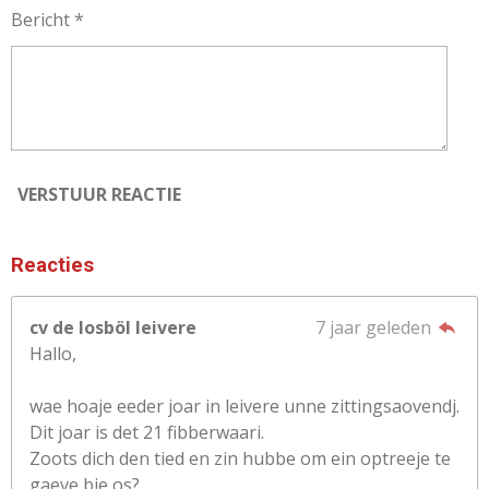
Bericht *
VERSTUUR REACTIE
Reacties
cv de losböl leivere
7 jaar geleden
Hallo,
wae hoaje eeder joar in leivere unne zittingsaovendj.
Dit joar is det 21 fibberwaari.
Zoots dich den tied en zin hubbe om ein optreeje te
gaeve bie os?