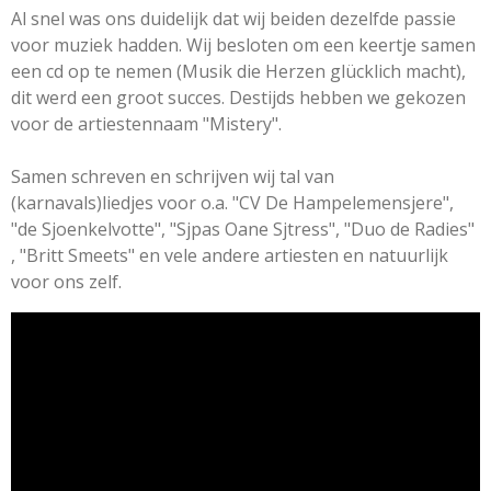
Al snel was ons duidelijk dat wij beiden dezelfde passie
voor muziek hadden. Wij besloten om een keertje samen
een cd op te nemen (Musik die Herzen glücklich macht),
dit werd een groot succes. Destijds hebben we gekozen
voor de artiestennaam "Mistery".
Samen schreven en schrijven wij tal van
(karnavals)liedjes voor o.a. "CV De Hampelemensjere",
"de Sjoenkelvotte", "Sjpas Oane Sjtress", "Duo de Radies"
, "Britt Smeets" en vele andere artiesten en natuurlijk
voor ons zelf.