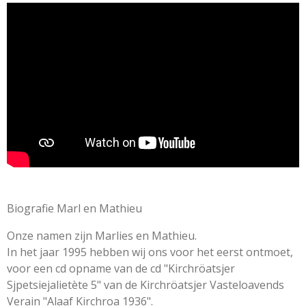
r
r
r
r
r
i
r
r
r
r
e
e
e
e
n
e
n
n
n
n
g
n
:
5
s
t
e
r
r
e
n
Biografie Marl en Mathieu
Onze namen zijn Marlies en Mathieu.
In het jaar 1995 hebben wij ons voor het eerst ontmoet,
voor een cd opname van de cd "Kirchröatsjer
Sjpetsiejalietète 5" v
an de Kirchröatsjer Vasteloavends
Verain "Alaaf Kirchroa 1936".