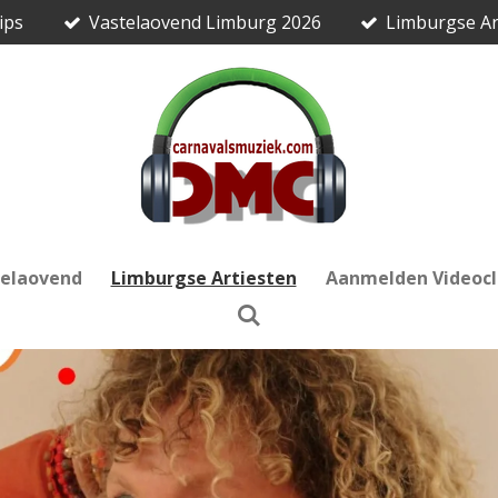
ips
Vastelaovend Limburg 2026
Limburgse Ar
telaovend
Limburgse Artiesten
Aanmelden Videocl