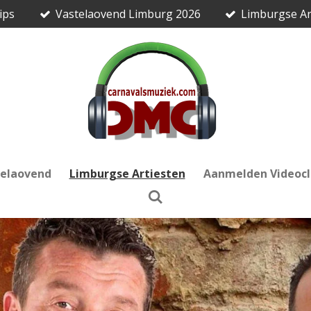
ips
Vastelaovend Limburg 2026
Limburgse Ar
telaovend
Limburgse Artiesten
Aanmelden Videocl