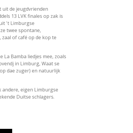
 uit de jeugdvrienden
ls 13 LVK finales op zak is
it 't Limburgse
eze twee spontane,
zaal of café op de kop te
ke La Bamba liedjes mee, zoals
ovendj in Limburg, Waat se
op dae zuger) en natuurlijk
k andere, eigen Limburgse
bekende Duitse schlagers.