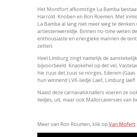
6
6
Het Montfort afkomstige La Bamba bestaat
6
Harrold Knoben en Ron Roemen. Met inmidde
7
La Bamba al lang niet meer weg te denken u
s
artiestenwereldje. Binnen no-time weten d
t
enthousiaste en energieke mannen de tent, 
e
zetten.
r
Heel Limburg zingt namelijk de aanstekelij
r
bijvoorbeeld
Knaokehel op det vel, Vastela
e
hie zuus det zuus se nörges, Ederein (Gaas 
n
hun winnend LVK-liedje Laef, Limburg laef!
Naast deze carnavalsknallers voeren ze oo
liedjes, uit, maar ook Mallorcaversies van 
Meer van Ron Roumen, klik op
Van Mofert