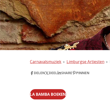
Carnavalsmuziek
»
Limburgse Artiesten
»
DELEN
DEEL
SHARE
PINNEN
LA BAMBA BOEKEN