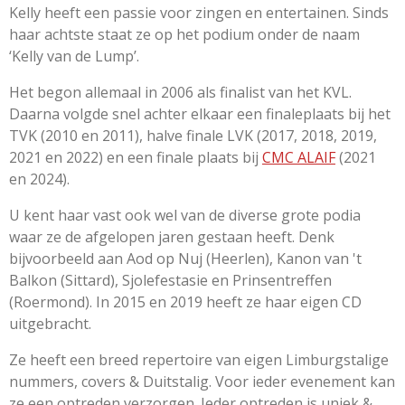
3
Kelly heeft een passie voor zingen en entertainen.
Sinds
3
haar achtste staat ze op het podium onder de naam
s
‘Kelly van de Lump’.
t
Het begon allemaal in 2006 als finalist van het KVL.
e
Daarna volgde snel achter elkaar een finaleplaats bij het
r
TVK (2010 en 2011), halve finale LVK (2017, 2018, 2019,
r
2021 en 2022) en een finale plaats bij
CMC ALAIF
(2021
e
en 2024).
n
U kent haar vast ook wel van de diverse grote podia
waar ze de afgelopen jaren gestaan heeft. Denk
bijvoorbeeld aan Aod op Nuj (Heerlen), Kanon van 't
Balkon (Sittard), Sjolefestasie en Prinsentreffen
(Roermond).
In 2015 en 2019 heeft ze haar eigen CD
uitgebracht.
Ze heeft een breed repertoire van eigen
Limburgstalige
nummers, covers & Duitstalig.
Voor ieder evenement kan
ze een
optreden verzorgen.
Ieder optreden is uniek &