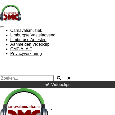
Ga
direct
naar
de
hoofdinhoud
Carnavalsmuziek
Limburgse Vastelaovend
Limburgse Artiesten
Aanmelden Videoclip
CMC ALAIF
Privacyverklaring
Videoclips
.