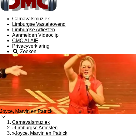
Carnavalsmuziek
Limburgse Vastelaovend
Limburgse Artiesten
Aanmelden Videoclip
CMC ALAIF
Privacyverklaring
Zoeken
Joyce, Marvin en Patrick
Carnavalsmuziek
»
Limburgse Artiesten
»
Joyce, Marvin en Patrick