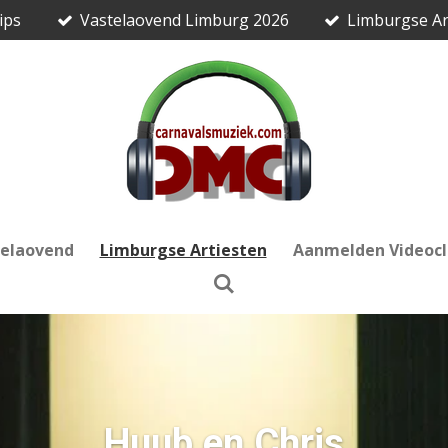
ips
Vastelaovend Limburg 2026
Limburgse Ar
telaovend
Limburgse Artiesten
Aanmelden Videocl
Huub en Chris