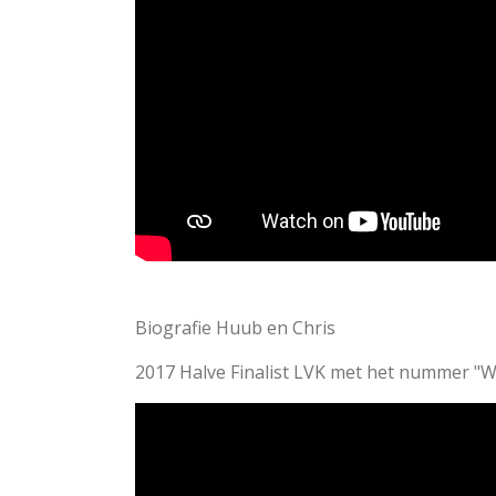
n
:
5
s
t
e
r
r
e
n
Biografie Huub en Chris
2017 Halve Finalist LVK met het nummer "Wi