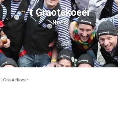
't Graotekoeër
Neer
't Graotekoeer