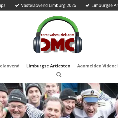
ips
Vastelaovend Limburg 2026
Limburgse Ar
telaovend
Limburgse Artiesten
Aanmelden Videocl