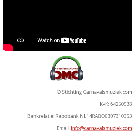
© Stichting Carnavalsmuziek.com
KvK: 64250938
Bankrelatie:
Rabobank
NL14RABO0307310353
Email:
info@carnavalsmuziek.com