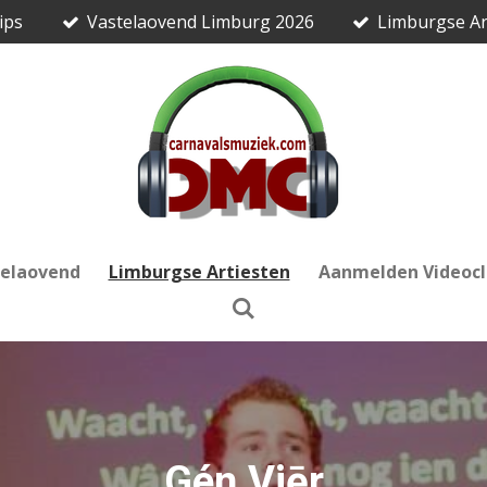
ips
Vastelaovend Limburg 2026
Limburgse Ar
telaovend
Limburgse Artiesten
Aanmelden Videocl
Gén Viēr