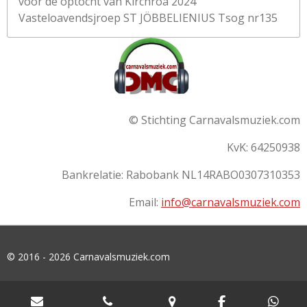
voor de optocht van Kirchroa 2024
Vasteloavendsjroep ST JÖBBELIENIUS Tsog nr135
© Stichting Carnavalsmuziek.com
KvK: 64250938
Bankrelatie:
Rabobank
NL14RABO0307310353
Email:
info@carnavalsmuziek.com
© 2016 - 2026 Carnavalsmuziek.com