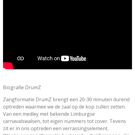
i
r
r
r
r
e
e
e
e
n
e
n
n
n
n
g
n
:
0
s
t
e
r
r
e
n
Biografie DrumZ
Zangformatie DrumZ brengt een 20-30 minuten durend
optreden waarmee we de zaal op de kop zullen zetten.
Van een medley met bekende Limburgse
carnavalswalsen, tot eigen nummers tot cover. Tevens
zit er in ons optreden een verrassingselement.