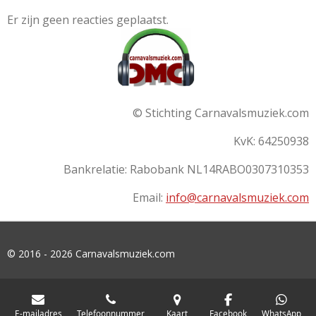
Er zijn geen reacties geplaatst.
© Stichting Carnavalsmuziek.com
KvK: 64250938
Bankrelatie:
Rabobank
NL14RABO0307310353
Email:
info@carnavalsmuziek.com
© 2016 - 2026 Carnavalsmuziek.com
E-mailadres
Telefoonnummer
Kaart
Facebook
WhatsApp