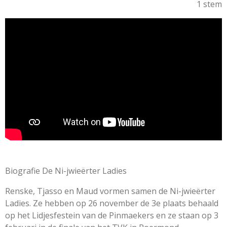
t
a
1 stem
t
t
t
t
t
e
e
e
e
e
e
t
r
r
r
r
r
i
r
r
r
r
e
e
e
e
n
e
n
n
n
n
g
n
:
5
s
t
e
r
r
e
n
Biografie
De Ni-jwieërter Ladies
Renske, Tjasso en Maud vormen samen de Ni-jwieërter
Ladies. Ze hebben op 26 november de 3e plaats behaald
op het Lidjesfestein van de Pinmaekers en ze staan op 3