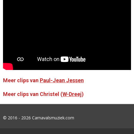
r
r
r
r
r
i
r
r
r
r
e
e
e
e
n
e
n
n
n
n
g
n
:
0
s
t
e
r
r
e
Meer clips van
Paul-Jean Jessen
n
Meer clips van Christel (
W-Dreej
)
© 2016 - 2026 Carnavalsmuziek.com