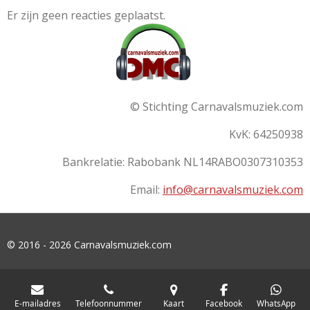
Er zijn geen reacties geplaatst.
© Stichting Carnavalsmuziek.com
KvK: 64250938
Bankrelatie:
Rabobank
NL14RABO0307310353
Email:
info@carnavalsmuziek.com
© 2016 - 2026 Carnavalsmuziek.com
E-mailadres
Telefoonnummer
Kaart
Facebook
WhatsApp