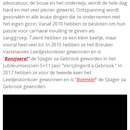
advocatuur, de bouw en het onderwijs,
wordt de hele dag
hard en met veel plezier gewerkt.
Ontspanning wordt
gevonden in alle leuke dingen die ze ondernemen met
het eigen gezin.
Vanaf 2010 hebben ze besloten om hun
passie voor carnaval invulling te geven als
zanggroep.
Talent hebben ze een klein beetje, maar
vooral heel veel lol.
In 2015 hebben ze het Breuker
Vastelaoves Leedjeskonkoer gewonnen en is
“
Bonzjoere
!
”
de Sjlager va Gebrook geworden in het
Jubileumseizoen 5×11 Jaor “Versjlingerd a Gebrook.” In
2017 hebben ze voor de tweede keer het
Leedjeskonkoer gewonnen en is “
Boemele!
” de Sjlager va
Gebrook geworden.