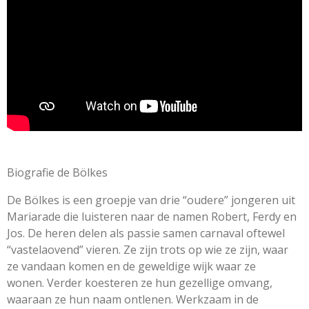
e
n
n
n
n
g
n
:
0
s
t
e
r
r
e
n
Biografie de Bölkes
De Bölkes is een groepje van drie “oudere” jongeren uit
Mariarade
die luisteren naar de namen Robert, Ferdy en
Jos.
De heren delen als passie samen carnaval oftewel
“vastelaovend” vieren.
Ze zijn trots op wie ze zijn, waar
ze vandaan komen en de geweldige wijk waar ze
wonen.
Verder koesteren ze hun gezellige omvang,
waaraan ze hun naam ontlenen.
Werkzaam in de