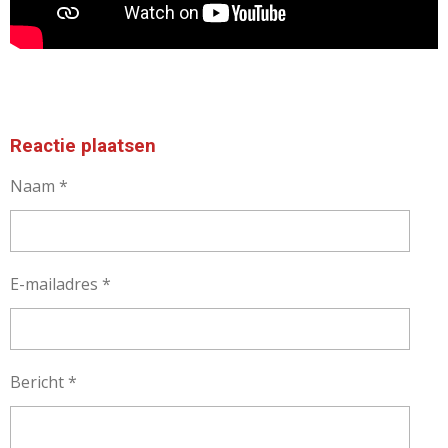
r
r
e
n
Reactie plaatsen
Naam *
E-mailadres *
Bericht *