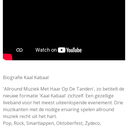
e
e
e
e
n
e
n
n
n
n
g
n
:
0
s
t
e
r
r
e
n
Biografie Kaal Kabaal
'Allround Muziek Met Haar Op De Tanden', zo betitelt de
nieuwe formatie 'Kaal Kabaal' zichzelf. Een gezellige
liveband voor het meest uiteenlopende evenement. Drie
muzikanten met de nodige ervaring spelen allround
muziek recht uit het hart.
Pop, Rock, Smartlappen, Oktoberfest, Zydeco,