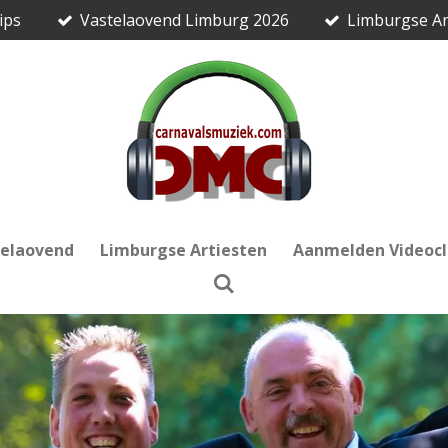
ips
Vastelaovend Limburg 2026
Limburgse Ar
telaovend
Limburgse Artiesten
Aanmelden Videocl